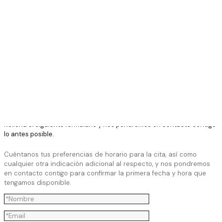
Pide
cita
Centro Comercial Concorde, 38107 Taco Santa Cruz de
Tenerife
✕
922 61 08 95
⸺
Cita Previa
⸺
yanesdent@yahoo.es
Pide tu cita con nosotros
Rellena el siguiente formulario y nos pondremos en contacto contigo
lo antes posible.
Cuéntanos tus preferencias de horario para la cita, así como
cualquier otra indicación adicional al respecto, y nos pondremos
en contacto contigo para confirmar la primera fecha y hora que
tengamos disponible.